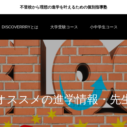
不登校から理想の進学を叶えるための個別指導塾
DISCOVERRRYとは
大学受験コース
小中学生コース
ス
ス
メ
の
進
学
情
報
・
先
生