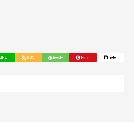
LINE
RSS
feedly
Pin it
note