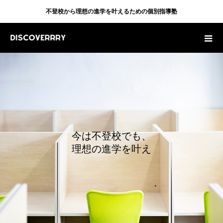
不登校から理想の進学を叶えるための個別指導塾
今
は
不
登
校
で
も
、
理
想
の
進
学
を
叶
え
る
た
め
の
個
別