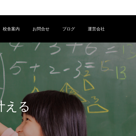
校舎案内
お問合せ
ブログ
運営会社
め
の
個
別
指
導
塾