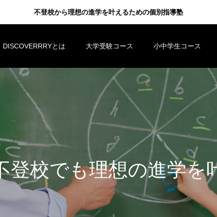
不登校から理想の進学を叶えるための個別指導塾
DISCOVERRRYとは
大学受験コース
小中学生コース
も
理
想
の
進
学
を
叶
え
る
た