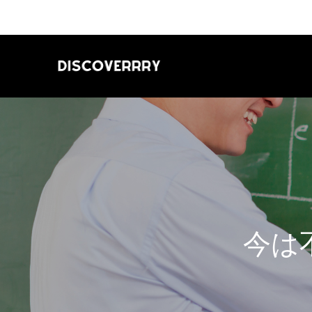
今
は
不
登
校
で