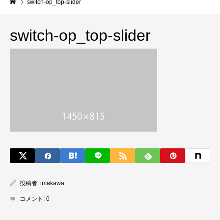
switch-op_top-slider
switch-op_top-slider
投稿者:
imakawa
コメント:
0