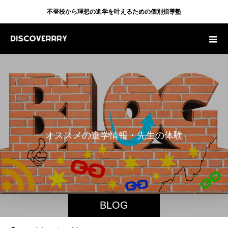
不登校から理想の進学を叶えるための個別指導塾
オ
ス
ス
メ
の
進
学
情
報
・
先
生
の
体
験
談
・
BLOG