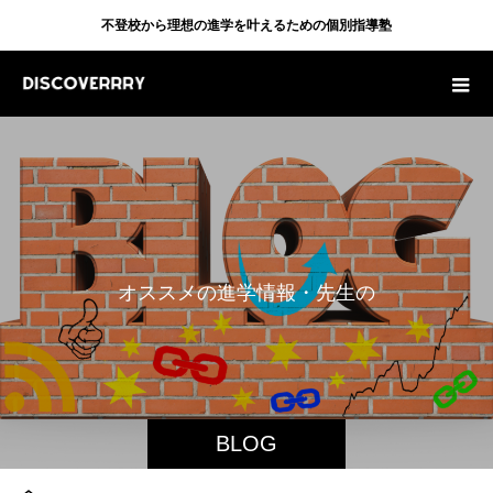
不登校から理想の進学を叶えるための個別指導塾
オ
ス
ス
メ
の
進
学
情
報
・
先
生
の
体
BLOG