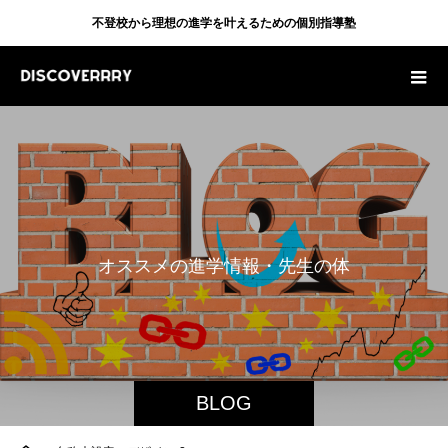
不登校から理想の進学を叶えるための個別指導塾
オ
ス
ス
メ
の
進
学
情
報
・
先
生
の
体
験
談
・
そ
BLOG