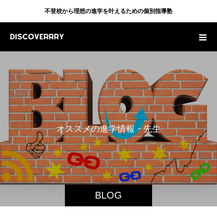
不登校から理想の進学を叶えるための個別指導塾
オ
ス
ス
メ
の
進
学
情
報
・
先
生
の
体
験
BLOG