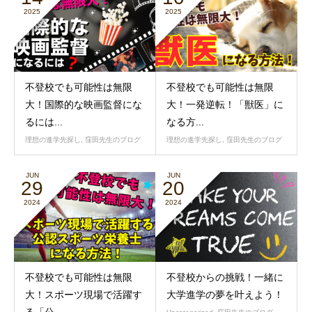
2025
2025
不登校でも可能性は無限
不登校でも可能性は無限
大！国際的な映画監督にな
大！一発逆転！「獣医」に
るには...
なる方...
理想の進学先探し
,
窪田先生のブログ
理想の進学先探し
,
窪田先生のブログ
JUN
JUN
29
20
2024
2024
不登校でも可能性は無限
不登校からの挑戦！一緒に
大！スポーツ現場で活躍す
大学進学の夢を叶えよう！
る「公...