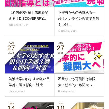
【通信高校×塾】未来を変
不登校からの勇気ある一
える！DISCOVERRRY...
歩！オンライン授業で自信
をつけ...
窪田先生のブログ
窪田先生のブログ
JAN
JAN
27
27
2025
2025
筑波大学のおすすめ狙い目
不登校でも可能性は無限
学部３選＆傾向・対策
大！効率的に難関大へ！
Uncategorized
Uncategorized
JAN
JAN
14
10