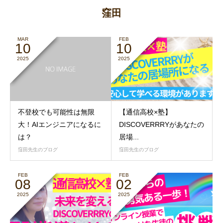
窪田
MAR
FEB
10
10
2025
2025
不登校でも可能性は無限
【通信高校×塾】
大！AIエンジニアになるに
DISCOVERRRYがあなたの
は？
居場...
窪田先生のブログ
窪田先生のブログ
FEB
FEB
08
02
2025
2025